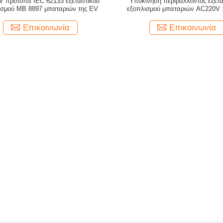
 πρότυπα IEC 62133 εξεταστικού
Υποκίνηση περιβάλλοντος εξετα
ισμού ΜΒ 8897 μπαταριών της EV
εξοπλισμού μπαταριών AC220V
Επικοινωνία
Επικοινωνία