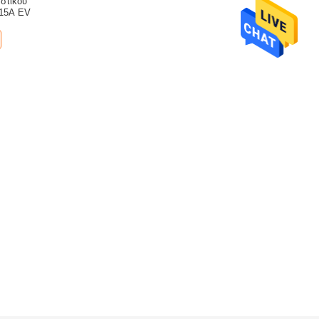
στικού
 15A EV