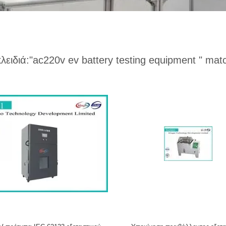
κλειδιά:
"ac220v ev battery testing equipment "
matc