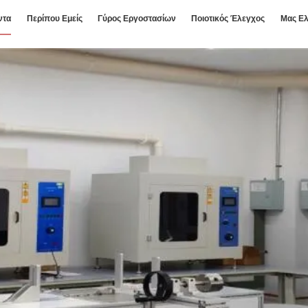
ντα
Περίπου Εμείς
Γύρος Εργοστασίων
Ποιοτικός Έλεγχος
Μας Ελ