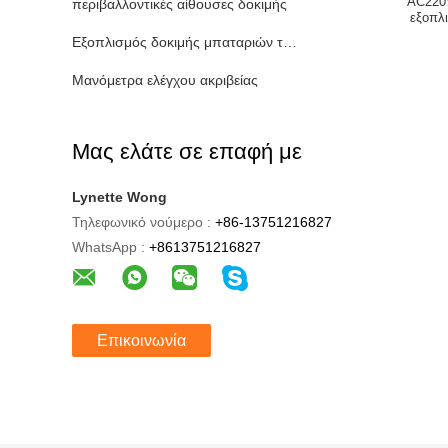
AC220V
περιβαλλοντικές αίθουσες δοκιμής
εξοπλ
Εξοπλισμός δοκιμής μπαταριών της EV
Μανόμετρα ελέγχου ακριβείας
Μας ελάτε σε επαφή με
Lynette Wong
Τηλεφωνικό νούμερο :
+86-13751216827
WhatsApp :
+8613751216827
Επικοινωνία