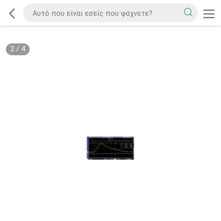
2
/
4