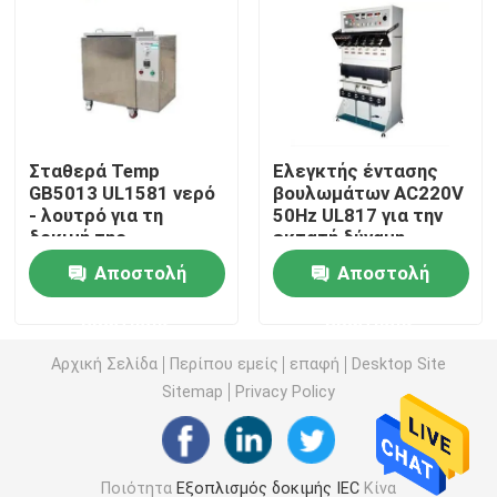
Εξοπλισμός δοκιμής ευφλέκτου
Εξοπλισμός δοκιμής μπαταριών λίθιου
Σταθερά Temp
Ελεγκτής έντασης
GB5013 UL1581 νερό
βουλωμάτων AC220V
οδηγημένος ελαφρύς εξοπλισμός δοκιμής
- λουτρό για τη
50Hz UL817 για την
δοκιμή της
εκτατή δύναμη
αντίστασης τάσης
καλωδίων
Έλεγχος δάχτυλων δοκιμής
Αποστολή
Αποστολή
ερώτησης
ερώτησης
περιβαλλοντικές αίθουσες δοκιμής
Αρχική Σελίδα
Περίπου εμείς
επαφή
Desktop Site
Sitemap
Privacy Policy
Εξοπλισμός δοκιμής μπαταριών της EV
Μανόμετρα ελέγχου ακριβείας
Ποιότητα
Εξοπλισμός δοκιμής IEC
Κίνα