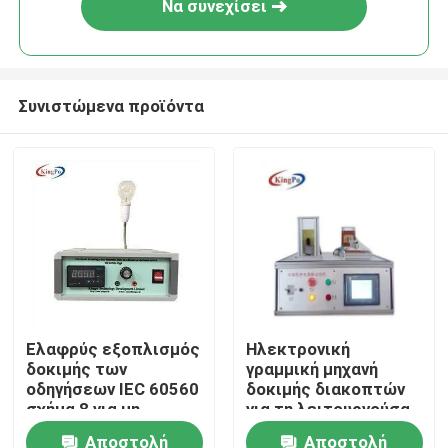
Να συνεχίσει
Συνιστώμενα προϊόντα
Σπίτι
Ελαφρύς εξοπλισμός
Ηλεκτρονική
δοκιμής των
γραμμική μηχανή
Προϊόντα
οδηγήσεων IEC 60560
δοκιμής διακοπτών
σχήμα 8 για μη -
για τη λειτουργούσα
λαμπτήρας Dimmable
ζωή ικανότητας
Αποστολή
Αποστολή
Περίπου εμείς