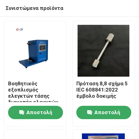
Συνιστώμενα προϊόντα
Βοηθητικός
Πρόταση 8,8 σχήμα 5
εξοπλισμός
IEC 608841:2022
ελεγκτών τάσης
έμβολο δοκιμής
Σπίτι
διακοπής ελεγκτών
IEC 60851-5 διπλός
Αποστολή
Αποστολή
στρίβοντας
Προϊόντα
ερώτησης
ερώτησης
Περίπου εμείς