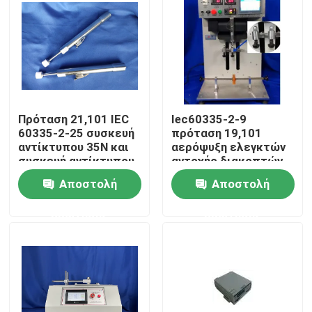
Γύρος εργοστασίων
Ποιοτικός έλεγχος
Πρόταση 21,101 IEC
Iec60335-2-9
Μας ελάτε σε επαφή με
60335-2-25 συσκευή
πρόταση 19,101
αντίκτυπου 35N και
αερόψυξη ελεγκτών
συσκευή αντίκτυπου
αντοχής διακοπτών
Ζητήστε ένα απόσπασμα
65N για τη δοκιμή
φρυγανιέρων
Αποστολή
Αποστολή
συνελεύσεων
πορτών
ερώτησης
ερώτησης
Εξοπλισμός δοκιμής IEC
μικροκυμάτων
Ιατρικός εξοπλισμός δοκιμής
Εξοπλισμός δοκιμής προστασίας εισόδου