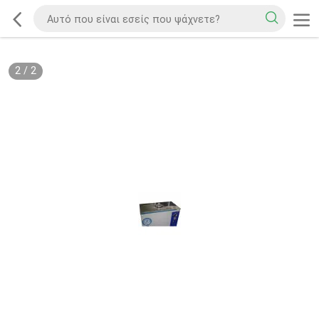
2
/
2