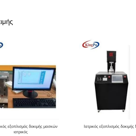
κιμής
ξοπλισμός δοκιμής AC220V 50Hz για
Ελεγκτής διαπερατότητας υγρασίας
ας χρήσης χειρουργική μάσκα
ακρίβειας 0.1s των χειρουργικώ