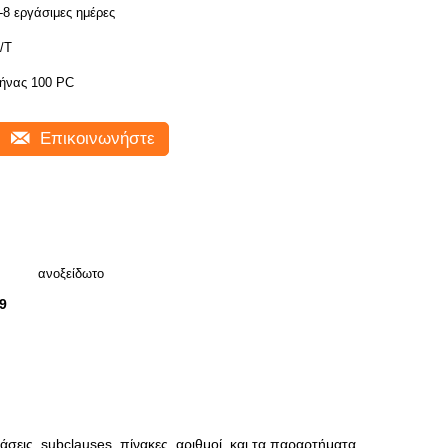
-8 εργάσιμες ημέρες
/T
ήνας 100 PC
Επικοινωνήστε
ανοξείδωτο
9
εις, subclauses, πίνακες, αριθμοί, και τα παραρτήματα