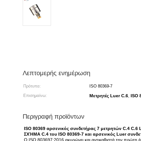
Λεπτομερής ενημέρωση
Πρότυπα:
ISO 80369-7
Επισημαίνω:
Μετρητές Luer C.6
ISO 
,
Περιγραφή προϊόντων
ISO 80369 αρσενικός συνδετήρας 7 μετρητών C.4 C.6
ΣΧΉΜΑ C.4 του ISO 80369-7 και αρσενικός Luer συνδ
Ο ISO 803697:2016 ακυρώνει και αντικαθιστά την πρώτη έκ