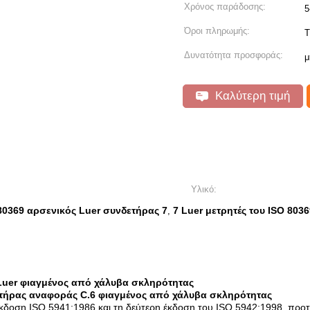
Χρόνος παράδοσης:
5
Όροι πληρωμής:
T
Δυνατότητα προσφοράς:
μ
Καλύτερη τιμή
Υλικό:
80369 αρσενικός Luer συνδετήρας 7
7 Luer μετρητές του ISO 8036
,
 Luer φιαγμένος από χάλυβα σκληρότητας
ετήρας αναφοράς C.6 φιαγμένος από χάλυβα σκληρότητας
δοση ISO 5941:1986 και τη δεύτερη έκδοση του ISO 5942:1998, προτάσ