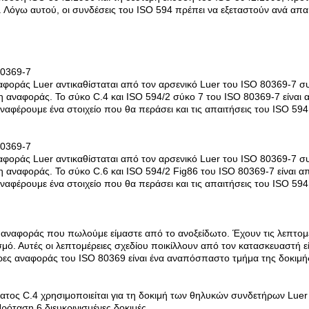
. Λόγω αυτού, οι συνδέσεις του ISO 594 πρέπει να εξεταστούν ανά απα
80369-7
φοράς Luer αντικαθίσταται από τον αρσενικό Luer του ISO 80369-7 σ
η αναφοράς. Το σύκο C.4 και ISO 594/2 σύκο 7 του ISO 80369-7 είναι
αφέρουμε ένα στοιχείο που θα περάσει και τις απαιτήσεις του ISO 59
80369-7
φοράς Luer αντικαθίσταται από τον αρσενικό Luer του ISO 80369-7 σ
η αναφοράς. Το σύκο C.6 και ISO 594/2 Fig86 του ISO 80369-7 είναι 
αφέρουμε ένα στοιχείο που θα περάσει και τις απαιτήσεις του ISO 59
 αναφοράς που πωλούμε είμαστε από το ανοξείδωτο. Έχουν τις λεπτομέρ
ό. Αυτές οι λεπτομέρειες σχεδίου ποικίλλουν από τον κατασκευαστή εί
ες αναφοράς του ISO 80369 είναι ένα αναπόσπαστο τμήμα της δοκιμής
τος C.4 χρησιμοποιείται για τη δοκιμή των θηλυκών συνδετήρων Luer
ρόταση 6 διευκρινισμένες δοκιμές.