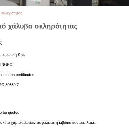
 σκληρότητας
από χάλυβα σκληρότητας
ς
πειρωτική Κίνα
KINGPO
alibration certificates
SO 80369-7
o be quoted
ακέτο χαρτοκιβωτίων ασφάλειας ή κιβώτιο κοντραπλακέ.