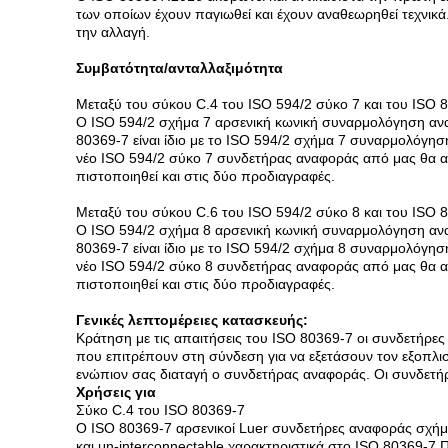
των οποίων έχουν παγιωθεί και έχουν αναθεωρηθεί τεχνικά
την αλλαγή.
Συμβατότητα/ανταλλαξιμότητα
Μεταξύ του σύκου C.4 του ISO 594/2 σύκο 7 και του ISO 
Ο ISO 594/2 σχήμα 7 αρσενική κωνική συναρμολόγηση ανα
80369-7 είναι ίδιο με το ISO 594/2 σχήμα 7 συναρμολόγησ
νέο ISO 594/2 σύκο 7 συνδετήρας αναφοράς από μας θα αν
πιστοποιηθεί και στις δύο προδιαγραφές.
Μεταξύ του σύκου C.6 του ISO 594/2 σύκο 8 και του ISO 
Ο ISO 594/2 σχήμα 8 αρσενική κωνική συναρμολόγηση ανα
80369-7 είναι ίδιο με το ISO 594/2 σχήμα 8 συναρμολόγησ
νέο ISO 594/2 σύκο 8 συνδετήρας αναφοράς από μας θα αν
πιστοποιηθεί και στις δύο προδιαγραφές.
Γενικές λεπτομέρειες κατασκευής:
Κράτηση με τις απαιτήσεις του ISO 80369-7 οι συνδετήρες
που επιτρέπουν στη σύνδεση για να εξετάσουν τον εξοπλισμ
ενώπιον σας διαταγή ο συνδετήρας αναφοράς. Οι συνδετήρ
Χρήσεις για
Σύκο C.4 του ISO 80369-7
Ο ISO 80369-7 αρσενικοί Luer συνδετήρες αναφοράς σχήμα
και μη-interconnectable χαρακτηριστικά στο ISO 80369-7 Π