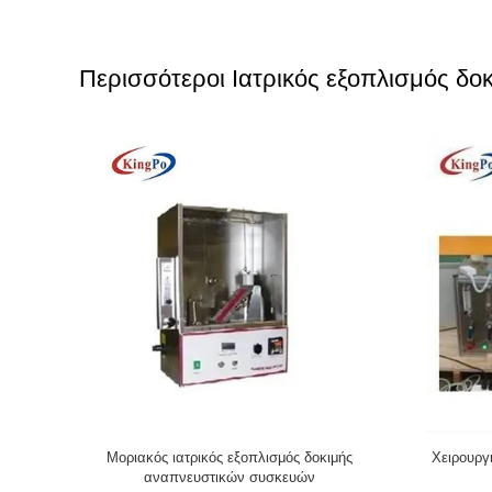
Περισσότεροι Ιατρικός εξοπλισμός δο
ν συσκευών
BFE ιατρικός δοκιμής ελεγκτής
Ιατρικός ε
 μορίων
αποδοτικότητας διήθησης εξοπλισμού
τη μί