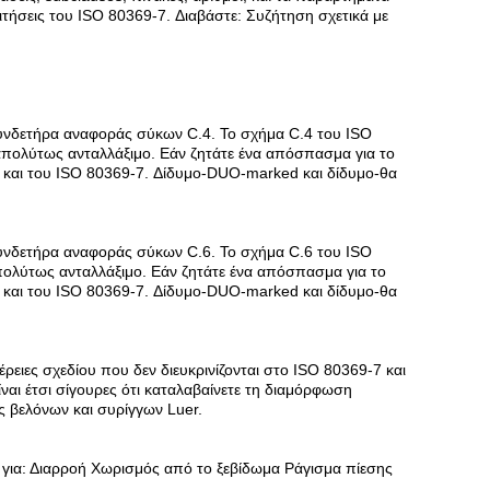
ιτήσεις του ISO 80369-7. Διαβάστε: Συζήτηση σχετικά με
υνδετήρα αναφοράς σύκων C.4. Το σχήμα C.4 του ISO
 απολύτως ανταλλάξιμο. Εάν ζητάτε ένα απόσπασμα για το
4 και του ISO 80369-7. Δίδυμο-DUO-marked και δίδυμο-θα
υνδετήρα αναφοράς σύκων C.6. Το σχήμα C.6 του ISO
απολύτως ανταλλάξιμο. Εάν ζητάτε ένα απόσπασμα για το
4 και του ISO 80369-7. Δίδυμο-DUO-marked και δίδυμο-θα
ειες σχεδίου που δεν διευκρινίζονται στο ISO 80369-7 και
ναι έτσι σίγουρες ότι καταλαβαίνετε τη διαμόρφωση
 βελόνων και συρίγγων Luer.
 για: Διαρροή Χωρισμός από το ξεβίδωμα Ράγισμα πίεσης