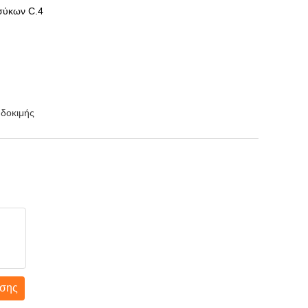
 σύκων C.4
 δοκιμής
σης