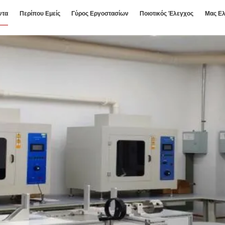
ντα
Περίπου Εμείς
Γύρος Εργοστασίων
Ποιοτικός Έλεγχος
Μας Ελ