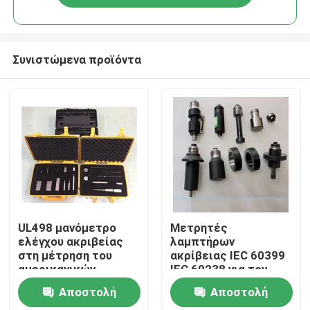
Συνιστώμενα προϊόντα
Σπίτι
UL498 μανόμετρο
Μετρητές
ελέγχου ακριβείας
λαμπτήρων
στη μέτρηση του
ακρίβειας IEC 60399
Προϊόντα
αμερικανικών
IEC 60238 για τον
τυποποιημένων
κάτοχο λαμπτήρων
Αποστολή
Αποστολή
βουλώματος και της
E27
Περίπου εμείς