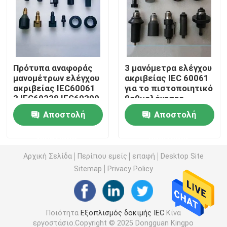
Εξοπλισμός δοκιμής ευφλέκτου
Εξοπλισμός δοκιμής μπαταριών λίθιου
Πρότυπα αναφοράς
3 μανόμετρα ελέγχου
μανομέτρων ελέγχου
ακριβείας IEC 60061
ακριβείας IEC60061
για το πιστοποιητικό
οδηγημένος ελαφρύς εξοπλισμός δοκιμής
3 IEC60238 IEC60399
βαθμολόγησης
πορτατίφ
κατόχων E27
Αποστολή
Αποστολή
λαμπτήρων
Έλεγχος δάχτυλων δοκιμής
ερώτησης
ερώτησης
περιβαλλοντικές αίθουσες δοκιμής
Αρχική Σελίδα
Περίπου εμείς
επαφή
Desktop Site
Sitemap
Privacy Policy
Εξοπλισμός δοκιμής μπαταριών της EV
Ποιότητα
Εξοπλισμός δοκιμής IEC
Κίνα
Μανόμετρα ελέγχου ακριβείας
εργοστάσιο.Copyright © 2025 Dongguan Kingpo