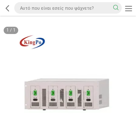
1
/
1