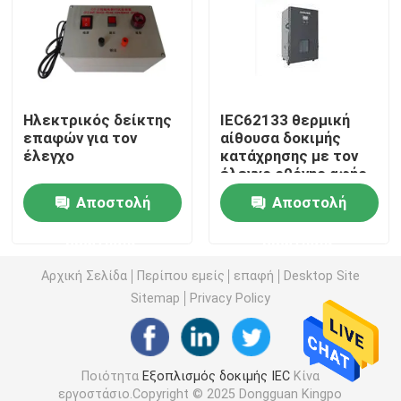
Εξοπλισμός δοκιμής ευφλέκτου
Εξοπλισμός δοκιμής μπαταριών λίθιου
Ηλεκτρικός δείκτης
IEC62133 θερμική
επαφών για τον
αίθουσα δοκιμής
έλεγχο
κατάχρησης με τον
οδηγημένος ελαφρύς εξοπλισμός δοκιμής
έλεγχο οθόνης αφής
PLC
Αποστολή
Αποστολή
Έλεγχος δάχτυλων δοκιμής
ερώτησης
ερώτησης
περιβαλλοντικές αίθουσες δοκιμής
Αρχική Σελίδα
Περίπου εμείς
επαφή
Desktop Site
Sitemap
Privacy Policy
Εξοπλισμός δοκιμής μπαταριών της EV
Ποιότητα
Εξοπλισμός δοκιμής IEC
Κίνα
Μανόμετρα ελέγχου ακριβείας
εργοστάσιο.Copyright © 2025 Dongguan Kingpo