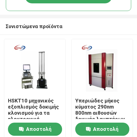
Συνιστώμενα προϊόντα
Σπίτι
HSKT10 μηχανικός
Υπεριώδες μήκος
εξοπλισμός δοκιμής
κύματος 290nm
κλονισμού για τα
800nm αιθουσών
Προϊόντα
ηλεκτρονικά
δοκιμής λαμπτήρων
προϊόντα
Weatherable ξένο
Αποστολή
Αποστολή
Περίπου εμείς