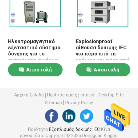
Εξοπλισμός δοκιμής ευφλέκτου
Εξοπλισμός δοκιμής μπαταριών λίθιου
Ηλεκτρομαγνητικό
Explosionproof
εξεταστικό σύστημα
αίθουσα δοκιμής IEC
δόνησης για το
για πέρα από τη
οδηγημένος ελαφρύς εξοπλισμός δοκιμής
αυτοκίνητο πινάκων
χρέωση και πέρα από
κυκλωμάτων
την απαλλαγή
Αποστολή
Αποστολή
Έλεγχος δάχτυλων δοκιμής
ερώτησης
ερώτησης
περιβαλλοντικές αίθουσες δοκιμής
Αρχική Σελίδα
Περίπου εμείς
επαφή
Desktop Site
Sitemap
Privacy Policy
Εξοπλισμός δοκιμής μπαταριών της EV
Ποιότητα
Εξοπλισμός δοκιμής IEC
Κίνα
Μανόμετρα ελέγχου ακριβείας
εργοστάσιο.Copyright © 2025 Dongguan Kingpo