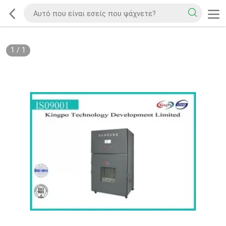
1
/
1