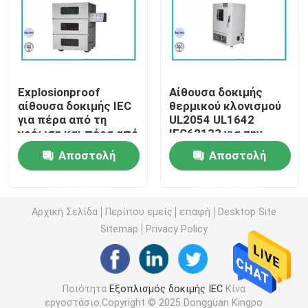
Εξοπλισμός δοκιμής ευφλέκτου
Εξοπλισμός δοκιμής μπαταριών λίθιου
Explosionproof
Αίθουσα δοκιμής
αίθουσα δοκιμής IEC
θερμικού κλονισμού
για πέρα από τη
UL2054 UL1642
οδηγημένος ελαφρύς εξοπλισμός δοκιμής
χρέωση και πέρα από
IEC62133 για την
την απαλλαγή
μπαταρία της EV
Αποστολή
Αποστολή
Έλεγχος δάχτυλων δοκιμής
ερώτησης
ερώτησης
περιβαλλοντικές αίθουσες δοκιμής
Αρχική Σελίδα
Περίπου εμείς
επαφή
Desktop Site
Sitemap
Privacy Policy
Εξοπλισμός δοκιμής μπαταριών της EV
Ποιότητα
Εξοπλισμός δοκιμής IEC
Κίνα
Μανόμετρα ελέγχου ακριβείας
εργοστάσιο.Copyright © 2025 Dongguan Kingpo