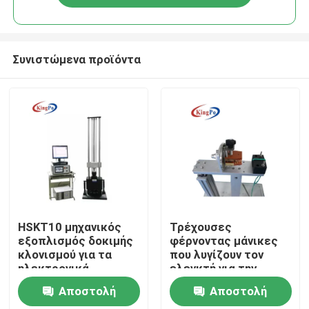
Συνιστώμενα προϊόντα
Σπίτι
HSKT10 μηχανικός
Τρέχουσες
εξοπλισμός δοκιμής
φέρνοντας μάνικες
κλονισμού για τα
που λυγίζουν τον
Προϊόντα
ηλεκτρονικά
ελεγκτή για την
προϊόντα
αντίσταση
Αποστολή
Αποστολή
ηλεκτρικών σκουπών
Περίπου εμείς