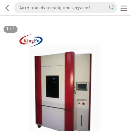
1
/
1