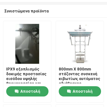
Συνιστώμενα προϊόντα
IPX9 εξοπλισμός
800mm X 800mm
δοκιμής προστασίας
στάζοντας συσκευή
Σπίτι
εισόδου υψηλής
κιβωτίων, αυτόματος
θερμοκρασίας και
αδιάβροχος
πίεση
εξοπλισμός δοκιμής
Προϊόντα
Αποστολή
Αποστολή
ερώτησης
ερώτησης
Περίπου εμείς