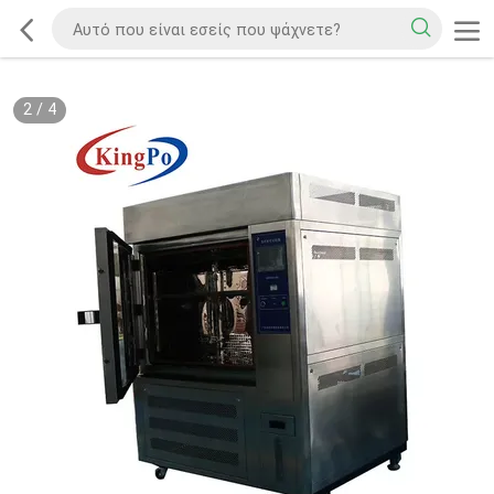
2
/
4