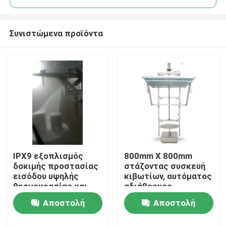
Συνιστώμενα προϊόντα
IPX9 εξοπλισμός
800mm X 800mm
Σπίτι
δοκιμής προστασίας
στάζοντας συσκευή
εισόδου υψηλής
κιβωτίων, αυτόματος
θερμοκρασίας και
αδιάβροχος
Προϊόντα
πίεση
εξοπλισμός δοκιμής
Αποστολή
Αποστολή
Περίπου εμείς
ερώτησης
ερώτησης