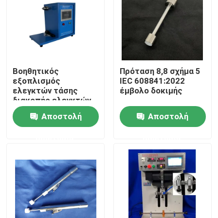
Βοηθητικός
Πρόταση 8,8 σχήμα 5
εξοπλισμός
IEC 608841:2022
ελεγκτών τάσης
έμβολο δοκιμής
διακοπής ελεγκτών
IEC 60851-5 διπλός
Αποστολή
Αποστολή
στρίβοντας
ερώτησης
ερώτησης
Σπίτι
Προϊόντα
Περίπου εμείς