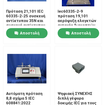
Πρόταση 21,101 IEC
Iec60335-2-9
Γύρος εργοστασίων
60335-2-25 συσκευή
πρόταση 19,101
αντίκτυπου 35N και
αερόψυξη ελεγκτών
συσκευή αντίκτυπου
αντοχής διακοπτών
Ποιοτικός έλεγχος
65N για τη δοκιμή
φρυγανιέρων
Αποστολή
Αποστολή
συνελεύσεων
πορτών
ερώτησης
ερώτησης
Μας ελάτε σε επαφή με
μικροκυμάτων
Ζητήστε ένα απόσπασμα
Εξοπλισμός δοκιμής IEC
Ιατρικός εξοπλισμός δοκιμής
Αυτόματη πρόταση
Ψηφιακή ΣΥΝΕΧΉΣ
8,8 σχήμα 5 IEC
διπλή γέφυρα
Εξοπλισμός δοκιμής προστασίας εισόδου
608841:2022
δοκιμής IEC για τους