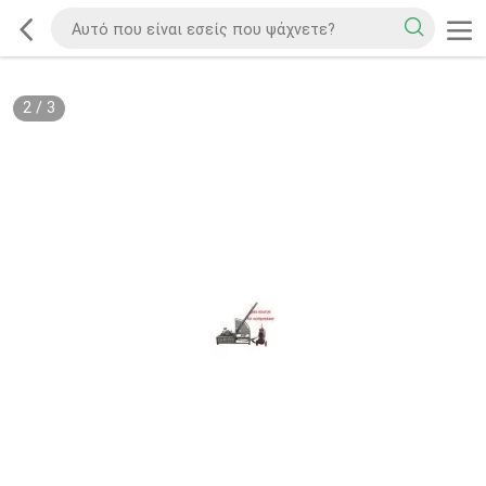
2
/
3