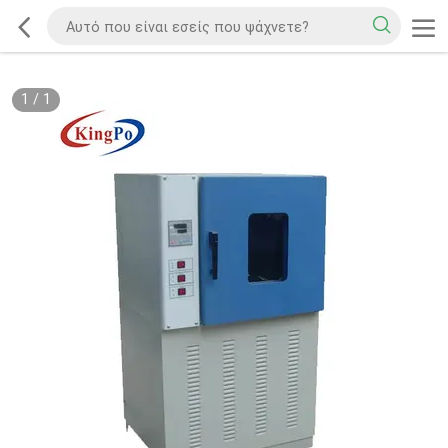
1
/
1