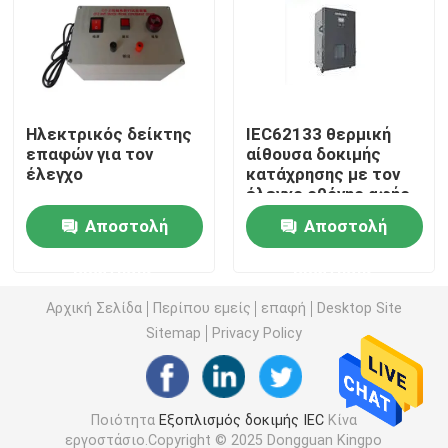
Εξοπλισμός δοκιμής ευφλέκτου
Εξοπλισμός δοκιμής μπαταριών λίθιου
Ηλεκτρικός δείκτης
IEC62133 θερμική
επαφών για τον
αίθουσα δοκιμής
έλεγχο
κατάχρησης με τον
οδηγημένος ελαφρύς εξοπλισμός δοκιμής
έλεγχο οθόνης αφής
PLC
Αποστολή
Αποστολή
Έλεγχος δάχτυλων δοκιμής
ερώτησης
ερώτησης
περιβαλλοντικές αίθουσες δοκιμής
Αρχική Σελίδα
Περίπου εμείς
επαφή
Desktop Site
Sitemap
Privacy Policy
Εξοπλισμός δοκιμής μπαταριών της EV
Ποιότητα
Εξοπλισμός δοκιμής IEC
Κίνα
Μανόμετρα ελέγχου ακριβείας
εργοστάσιο.Copyright © 2025 Dongguan Kingpo